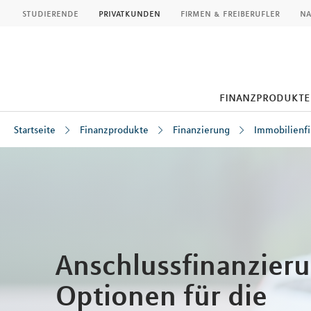
MLP
studierende
privatkunden
firmen & freiberufler
na
finanzprodukte
Startseite
Finanzprodukte
Finanzierung
Immobilienf
Inhalt
Anschlussfinanzieru
Optionen für die