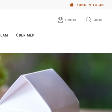
KUNDEN-LOGIN
kontakt
suche
diese website durchsuchen
team
über mlp
mlp berater finden