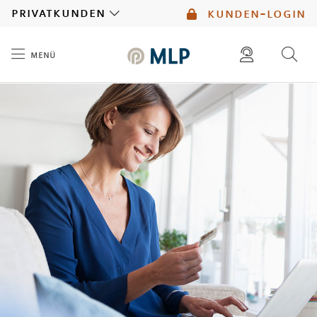
MLP
privatkunden
kunden-login
menü
Inhalt
diese website durchsuchen
mlp berater finden