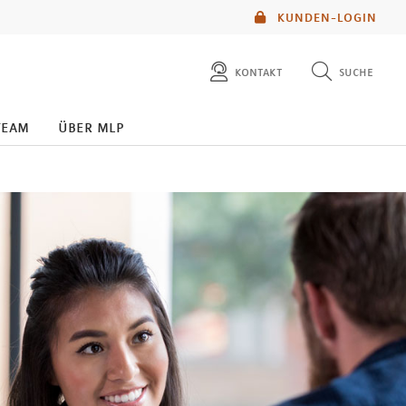
KUNDEN-LOGIN
kontakt
suche
diese website durchsuchen
team
über mlp
mlp berater finden