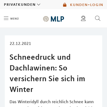
MLP
privatkunden
kunden-login
menü
Inhalt
diese website durchsuchen
mlp berater finden
22.12.2021
Schneedruck und
Dachlawinen: So
versichern Sie sich im
Winter
Das Winteridyll durch reichlich Schnee kann