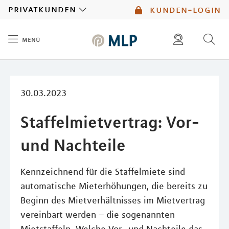
MLP
privatkunden
kunden-login
menü
Inhalt
diese website durchsuchen
mlp berater finden
30.03.2023
Staffelmietvertrag: Vor-
und Nachteile
Kennzeichnend für die Staffelmiete sind
automatische Mieterhöhungen, die bereits zu
Beginn des Mietverhältnisses im Mietvertrag
vereinbart werden – die sogenannten