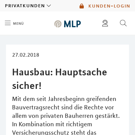
MLP
privatkunden
kunden-login
menü
Inhalt
diese website durchsuchen
mlp berater finden
27.02.2018
Hausbau: Hauptsache
sicher!
Mit dem seit Jahresbeginn greifenden
Bauvertragsrecht sind die Rechte vor
allem von privaten Bauherren gestärkt.
In Kombination mit richtigem
Versicherungsschutz steht das